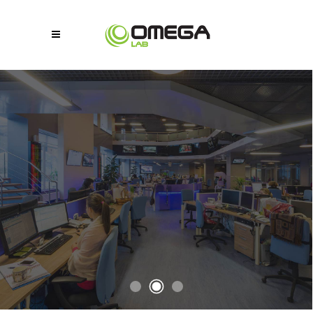
Proteggere, mantenere e migliorare i sistemi
informatici
Supporto IT
predittivo
Grazie ai nostri sistemi siamo in grado di conoscere i problemi
critici che incidono sulle prestazioni, sulla connettività o sulle
applicazioni degli utenti in anticipo e lavorare in modo proattivo
per risolverli senza un minuto di inattività dei clienti.
SCOPRI DI PIÙ