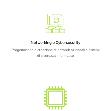
La creazione di sistemi di rete progettati con una
particolare attenzione alla sicurezza del dato informatico
Networking e Cybersecurity
Progettazione e creazione di network aziendali e sistemi
di sicurezza informatica
Pannelli bordo macchina, computer palmari per la