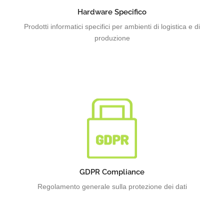
logistica e sistemi rugged
Hardware Specifico
Prodotti informatici specifici per ambienti di logistica e di
produzione
Milgioramento dei diritti all'informazione e diritto alla
circolazione dei dati personali
GDPR Compliance
Regolamento generale sulla protezione dei dati