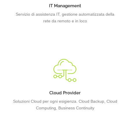
Scopri i nostri servizi di gestione delle infrastrutture IT
IT Management
Servizio di assistenza IT, gestione automatizzata della
rete da remoto e in loco
I nostri servizi Cloud, erogati direttamente dal nostro
datacenter, personalizzabili
Cloud Provider
Soluzioni Cloud per ogni esigienza. Cloud Backup, Cloud
Computing, Business Continuity