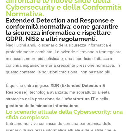
affrontare le nuove sfide della
Cybersecurity e della Conformità
Normativa.
Extended Detection and Response e
conformità normativa: come garantire
la sicurezza informatica e rispettare
GDPR, NIS2 e altri regolamenti.
Negli ultimi anni, lo scenario della sicurezza informatica è
profondamente cambiato. Le aziende si trovano a fronteggiare
minacce sempre più sofisticate, una superficie d’attacco in
continua espansione e una crescente pressione normativa. In
questo contesto, le soluzioni tradizionali non bastano più.
È qui che entra in gioco
XDR
(
Extended Detection &
Response
): tecnologia avanzata, ma soprattutto alleata
strategica nella protezione dell
’infrastruttura IT
e nella
gestione delle minacce informatiche
.
Lo scenario attuale della Cybersecurity: una
sfida complessa
Entriamo nel vivo cominciando con una panoramica dello
scenario di sicurezza informatica attuale e delle sfide che le