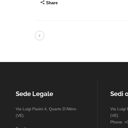
Share
S
Server e reti
Post warranty
Har
Ottimizzazione banda
C
Sede Legale
Sedi 
Via Luigi Pasini 4, Quarto D’Altino
Via Luigi 
(VE)
(VE)
Phone: +