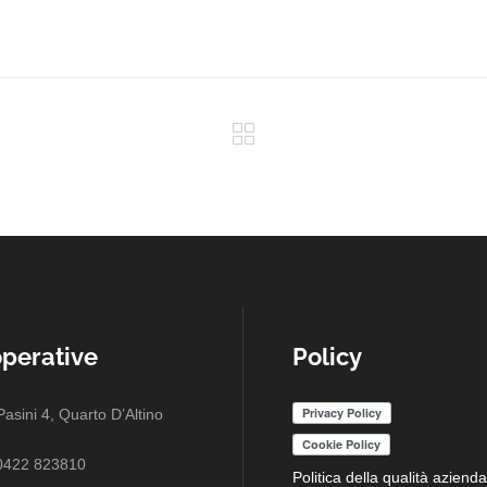
mart tablet MES
dware Logistica
omputer palmari
operative
Policy
Pasini 4, Quarto D’Altino
0422 823810
Politica della qualità azienda