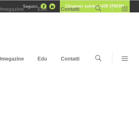
Chiamaci subito! +039 5780391
Seguici
Omegazine
Edu
Contatti
Omegazine
Edu
Contatti