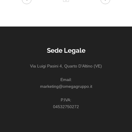
Sede Legale
Via Luigi Pasini 4, Quarto D’Altino (VE)
Email:
marketing@omegagruppo.it
P.IVA:
04532750272