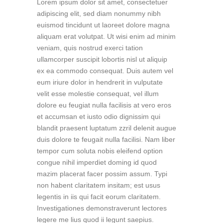
Lorem ipsum dolor sit amet, consectetuer
adipiscing elit, sed diam nonummy nibh
euismod tincidunt ut laoreet dolore magna
aliquam erat volutpat. Ut wisi enim ad minim
veniam, quis nostrud exerci tation
ullamcorper suscipit lobortis nisl ut aliquip
ex ea commodo consequat. Duis autem vel
eum iriure dolor in hendrerit in vulputate
velit esse molestie consequat, vel illum
dolore eu feugiat nulla facilisis at vero eros
et accumsan et iusto odio dignissim qui
blandit praesent luptatum zzril delenit augue
duis dolore te feugait nulla facilisi. Nam liber
tempor cum soluta nobis eleifend option
congue nihil imperdiet doming id quod
mazim placerat facer possim assum. Typi
non habent claritatem insitam; est usus
legentis in iis qui facit eorum claritatem.
Investigationes demonstraverunt lectores
legere me lius quod ii legunt saepius.