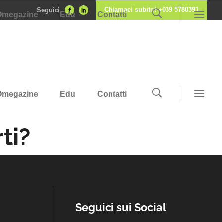
Chiamaci subito! +039 5780391
Seguici
Omegazine
Edu
Contatti
Omegazine
Edu
Contatti
ti?
Seguici sui Social