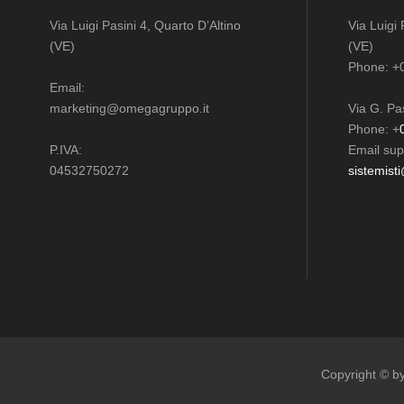
S
Server e reti
Via Luigi Pasini 4, Quarto D’Altino
Via Luigi 
(VE)
(VE)
Post warranty
Har
Phone: +
Email:
Ottimizzazione banda
C
marketing@omegagruppo.it
Via G. Pa
Phone: +
P.IVA:
Email sup
04532750272
sistemist
Copyright © 