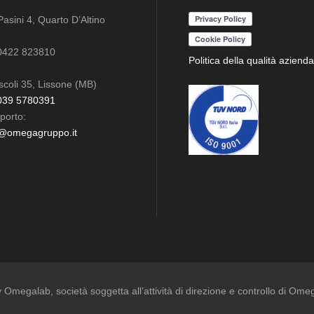
mart tablet MES
Pasini 4, Quarto D’Altino
dware Logistica
0422 823810
Politica della qualità azienda
omputer palmari
scoli 35, Lissone (MB)
039 5780391
porto:
i@omegagruppo.it
by Omegalab
, società soggetta all’attività di direzione e controllo di Ome