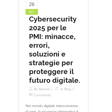
26
Apr
Cybersecurity
2025 per le
PMI: minacce,
errori,
soluzioni e
strategie per
proteggere il
futuro digitale.
By
Alessia
In
Blog
Comments
Nel mondo digitale interconnesso
di oggi, la sicurezza informatica è