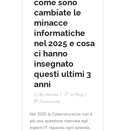
come sono
cambiate le
minacce
informatiche
nel 2025 e cosa
ci hanno
insegnato
questi ultimi 3
anni
By
Alessia
In
Blog
Comments
Nel 2025 la Cybersicurezza non è
più una questione riservata agli
esperti IT: riguarda ogni azienda,